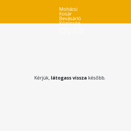
Mohácsi
Kosár
Bevásárló
Közösség
Mohács, Dózsa
György utca 31.
Kérjük,
látogass vissza
később.