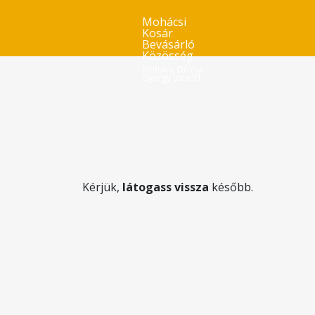
Mohácsi
Kosár
Bevásárló
Közösség
Mohács, Dózsa
György utca 31.
Kérjük,
látogass vissza
később.