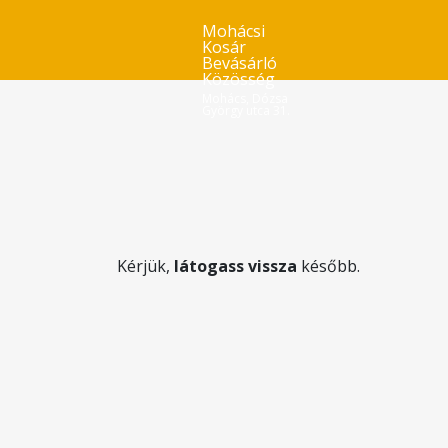
Mohácsi
Kosár
Bevásárló
Közösség
Mohács, Dózsa
György utca 31.
Kérjük,
látogass vissza
később.